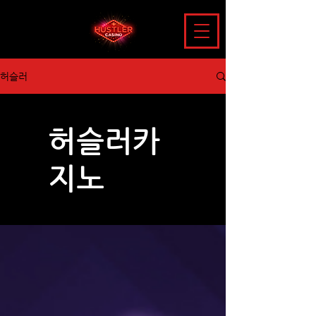
허슬러
허슬러카
지노