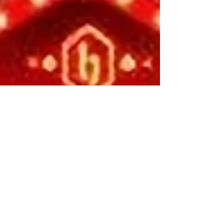
감 있는 경험이 가능하며, 혼자가 아닌 함께 즐기는 포
커 환경을 제공합니다.